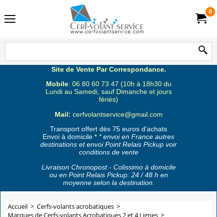
0
Site de Vente Par Correspondance.
Mobile
: 06 80 60 73 47 (10h à 18h30 du
Lundi au Samedi, sauf Dimanche et jours
fériés)
Mail:
cerfvolantservice@gmail.com
Transport offert dès 75 euros d'achats
Envoi à domicile *
* envoi en France autres
destinations et envoi Point Relais Pickup voir
conditions de vente
Livraison Chronopost - Colissimo à domicile
ou en Point Relais Pickup: 24 / 48 h en
moyenne selon la destination.
Accueil
>
Cerfs-volants acrobatiques
>
Marques de Cerfs-volants Acrobatiques 2 et 4 Lignes
>