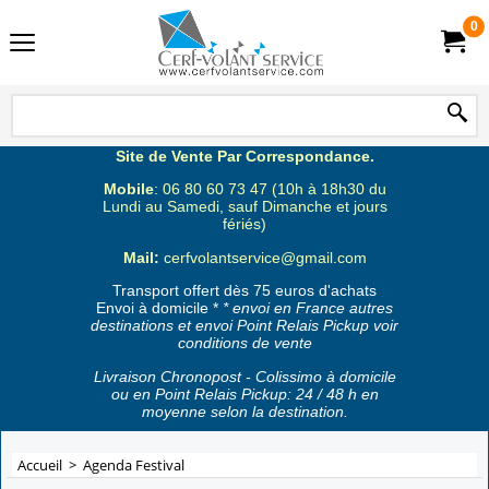
0
Site de Vente Par Correspondance.
Mobile
: 06 80 60 73 47 (10h à 18h30 du
Lundi au Samedi, sauf Dimanche et jours
fériés)
Mail:
cerfvolantservice@gmail.com
Transport offert dès 75 euros d'achats
Envoi à domicile *
* envoi en France autres
destinations et envoi Point Relais Pickup voir
conditions de vente
Livraison Chronopost - Colissimo à domicile
ou en Point Relais Pickup: 24 / 48 h en
moyenne selon la destination.
Accueil
>
Agenda Festival