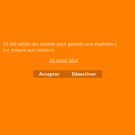
Volant "Volovent" à Palavas (34)
CERF-VOLANT SERVICE 53 rue de Thubeauville 62650 Parenty. France
Ce site utilise des cookies pour garantir une expérience
Site de Vente Par Correspondance.
sur mesure aux visiteurs.
Vente directe auprès de notre local uniquement sur rendez-vous
En savoir plus
Tél: 06 80 60 73 47 Mail:
cerfvolantservice@gmail.com
Contactez nous de 10 h à 18 h 30 tous les jours sauf le Dimanche et jours fériés
Accepter
Désactiver
RCS A 401 633 383 Siret: 401 633 383 00047
TVA: FR 144 01 633 383 Code APE: 4765Z
Boutique en ligne créés avec le logiciel eCommerce ShopFactory