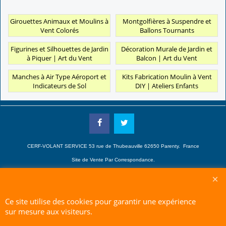
Girouettes Animaux et Moulins à
Montgolfières à Suspendre et
Vent Colorés
Ballons Tournants
Figurines et Silhouettes de Jardin
Décoration Murale de Jardin et
à Piquer | Art du Vent
Balcon | Art du Vent
Manches à Air Type Aéroport et
Kits Fabrication Moulin à Vent
Indicateurs de Sol
DIY | Ateliers Enfants
CERF-VOLANT SERVICE 53 rue de Thubeauville 62650 Parenty. France
Site de Vente Par Correspondance.
Vente directe auprès de notre local uniquement sur rendez-vous
Tél: 06 80 60 73 47 Mail:
cerfvolantservice@gmail.com
Ce site utilise des cookies pour garantir une expérience
Contactez nous de 10 h à 18 h 30 tous les jours sauf le Dimanche et jours fériés
sur mesure aux visiteurs.
RCS A 401 633 383 Siret: 401 633 383 00047
TVA: FR 144 01 633 383 Code APE: 4765Z