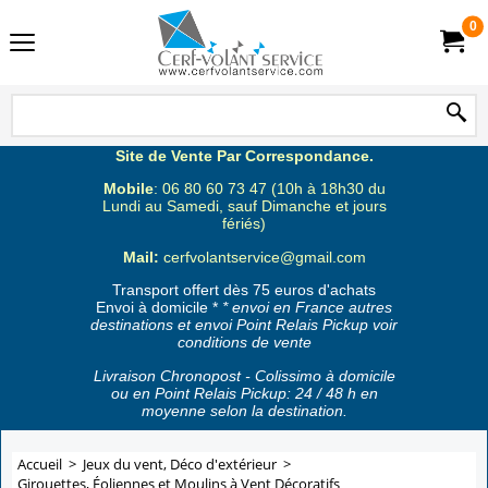
0
Site de Vente Par Correspondance.
Mobile
: 06 80 60 73 47 (10h à 18h30 du
Lundi au Samedi, sauf Dimanche et jours
fériés)
Mail:
cerfvolantservice@gmail.com
Transport offert dès 75 euros d'achats
Envoi à domicile *
* envoi en France autres
destinations et envoi Point Relais Pickup voir
conditions de vente
Livraison Chronopost - Colissimo à domicile
ou en Point Relais Pickup: 24 / 48 h en
moyenne selon la destination.
Accueil
>
Jeux du vent, Déco d'extérieur
>
Girouettes, Éoliennes et Moulins à Vent Décoratifs