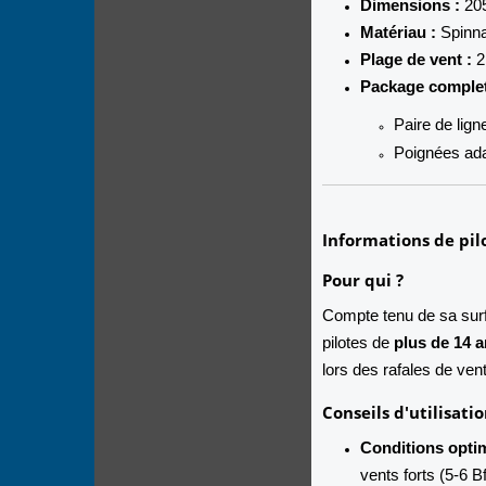
Dimensions :
205
Matériau :
Spinna
Plage de vent :
2
Package complet
Paire de lign
Poignées adap
Informations de pil
Pour qui ?
Compte tenu de sa surfa
pilotes de
plus de 14 
lors des rafales de vent
Conseils d'utilisatio
Conditions optim
vents forts (5-6 B