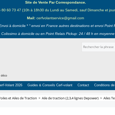
Site de Vente Par Correspondance.
6 80 60 73 47 (10h à 18h30 du Lundi au Samedi, sauf Dimanche et jours
Mail:
cerfvolantservice@gmail.com
Envoi à domicile *
* envoi en France autres destinations et envoi Point 
 Colissimo à domicile ou en Point Relais Pickup: 24 / 48 h en moyenne 
t déco
erf-Volant 2026
Guides & Conseils Cerf-volant
Contact
Conditions de
oiles et Ailes de Traction
>
Aile de traction (2,3,4 lignes Depower)
>
Ailes T