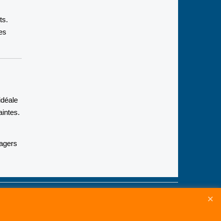
ts.
les
idéale
aintes.
sagers