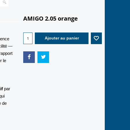
AMIGO 2.05 orange
69.90
€
ience
ilité —
Ajouter au panier
rapport
r le
if
par
qui
e de