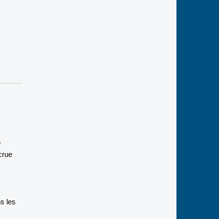
s
crue
s les