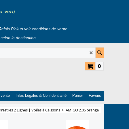
 fériés)
Relais Pickup voir conditions de vente
selon la destination.
0
 vente
Infos Légales & Confidentialité
Panier
Favoris
errestres 2 Lignes | Voiles à Caissons
>
AMIGO 2.05 orange