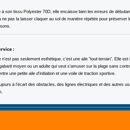
à son tissu Polyester 70D, elle encaisse bien les erreurs de débutan
 à ne pas la laisser claquer au sol de manière répétée pour préserver 
ssons.
rvice :
'est pas seulement esthétique, c'est une aile "tout-terrain". Elle est 
gabarit moyen ou un adulte qui veut s'amuser sur la plage sans contr
entre une petite aile d'initiation et une voile de traction sportive.
jours à l'écart des obstacles, des lignes électriques et des autres u
n.
CERF-VOLANT SERVICE 53 rue de Thubeauville 62650 Parenty. France
Site de Vente Par Correspondance.