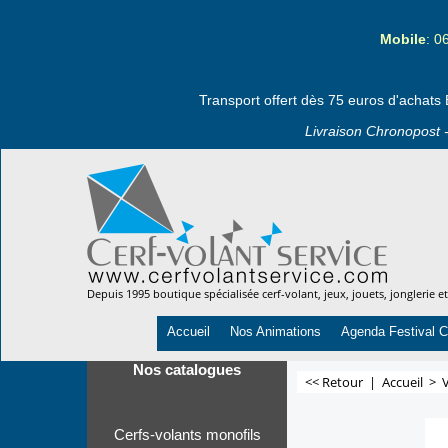
Mobile
: 0
Transport offert dès 75 euros d'achats 
Livraison Chronopost -
Depuis 1995 boutique spécialisée cerf-volant, jeux, jouets, jonglerie e
Accueil
Nos Animations
Agenda Festival C
Nos catalogues
<< Retour
|
Accueil
>
V
Cerfs-volants monofils