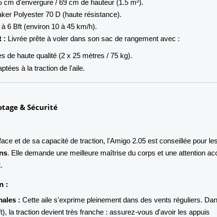
 cm d'envergure / 69 cm de hauteur (1.5 m²).
ker Polyester 70 D (haute résistance).
 à 6 Bft (environ 10 à 45 km/h).
 :
Livrée prête à voler dans son sac de rangement avec :
es de haute qualité (2 x 25 mètres / 75 kg).
tées à la traction de l'aile.
otage & Sécurité
ce et de sa capacité de traction, l'Amigo 2.05 est conseillée pour le
ans
. Elle demande une meilleure maîtrise du corps et une attention ac
.
n :
ales :
Cette aile s'exprime pleinement dans des vents réguliers. Dan
ft), la traction devient très franche : assurez-vous d'avoir les appuis