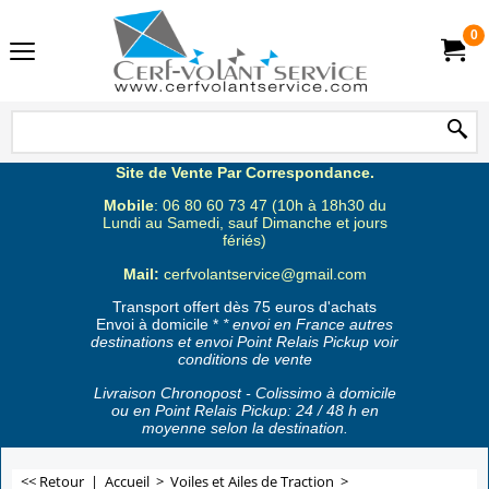
0
Site de Vente Par Correspondance.
Mobile
: 06 80 60 73 47 (10h à 18h30 du
Lundi au Samedi, sauf Dimanche et jours
fériés)
Mail:
cerfvolantservice@gmail.com
Transport offert dès 75 euros d'achats
Envoi à domicile *
* envoi en France autres
destinations et envoi Point Relais Pickup voir
conditions de vente
Livraison Chronopost - Colissimo à domicile
ou en Point Relais Pickup: 24 / 48 h en
moyenne selon la destination.
<< Retour
|
Accueil
>
Voiles et Ailes de Traction
>