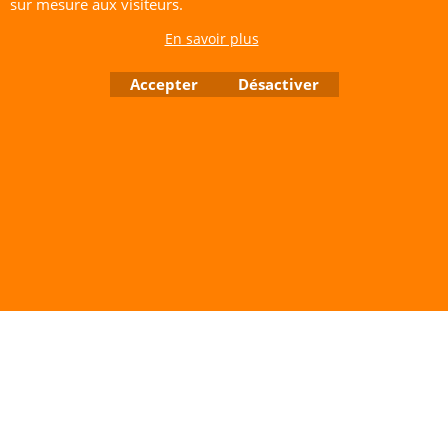
sur mesure aux visiteurs.
Configuration :
Prêt à voler (R2F).
En savoir plus
CERF-VOLANT SERVICE 53 rue de Thubeauville 62650 Parenty. France
Site de Vente Par Correspondance.
Accepter
Désactiver
Vente directe auprès de notre local uniquement sur rendez-vous
Tél: 06 80 60 73 47 Mail:
cerfvolantservice@gmail.com
Contactez nous de 10 h à 18 h 30 tous les jours sauf le Dimanche et jours fériés
RCS A 401 633 383 Siret: 401 633 383 00047
TVA: FR 144 01 633 383 Code APE: 4765Z
Boutique en ligne créés avec le logiciel eCommerce ShopFactory