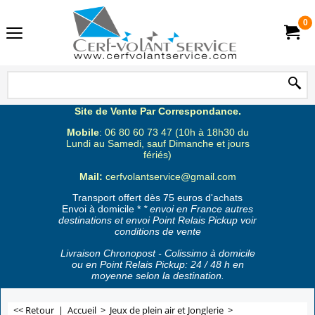
0
Site de Vente Par Correspondance.
Mobile
: 06 80 60 73 47 (10h à 18h30 du
Lundi au Samedi, sauf Dimanche et jours
fériés)
Mail:
cerfvolantservice@gmail.com
Transport offert dès 75 euros d'achats
Envoi à domicile *
* envoi en France autres
destinations et envoi Point Relais Pickup voir
conditions de vente
Livraison Chronopost - Colissimo à domicile
ou en Point Relais Pickup: 24 / 48 h en
moyenne selon la destination.
<< Retour
|
Accueil
>
Jeux de plein air et Jonglerie
>