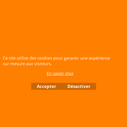
choisi).
Couleur :
Blue (Bleu).
Matière :
Plastique composite ultra-
résistant aux impacts.
Système d'axe :
Livré avec
2
roulements à billes de taille C
(un
plat/étroit et un large).
Niveau :
Débutant, Intermédiaire,
Ce site utilise des cookies pour garantir une expérience
Évolutif.
sur mesure aux visiteurs.
Âge recommandé :
À partir de 6 ans.
Fabricant :
YoYoFactory.
En savoir plus
CERF-VOLANT SERVICE 53 rue de Thubeauville 62650 Parenty. France
Accepter
Désactiver
Site de Vente Par Correspondance.
Vente directe auprès de notre local uniquement sur rendez-vous
Tél: 06 80 60 73 47 Mail:
cerfvolantservice@gmail.com
Contactez nous de 10 h à 18 h 30 tous les jours sauf le Dimanche et jours fériés
RCS A 401 633 383 Siret: 401 633 383 00047
TVA: FR 144 01 633 383 Code APE: 4765Z