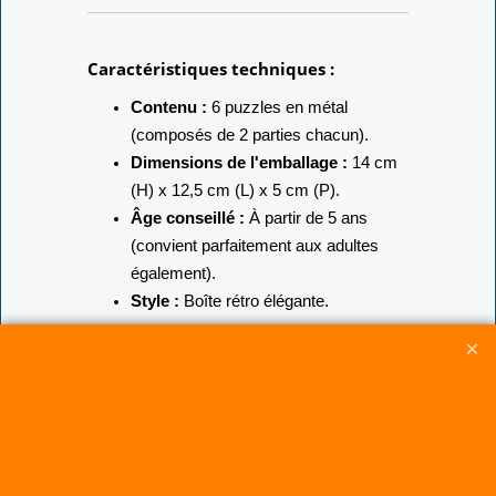
Caractéristiques techniques :
Contenu :
6 puzzles en métal
(composés de 2 parties chacun).
Dimensions de l'emballage :
14 cm
(H) x 12,5 cm (L) x 5 cm (P).
Âge conseillé :
À partir de 5 ans
(convient parfaitement aux adultes
également).
Style :
Boîte rétro élégante.
Conseil d'expert :
Si vous bloquez, ne forcez jamais sur le
métal. Reposez le puzzle quelques minutes
et changez de perspective : la solution est