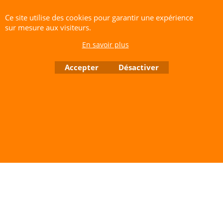
souvent plus simple qu'on ne l'imagine, c'est
Ce site utilise des cookies pour garantir une expérience
tout l'art du casse-tête !
sur mesure aux visiteurs.
CERF-VOLANT SERVICE 53 rue de Thubeauville 62650 Parenty. France
En savoir plus
Site de Vente Par Correspondance.
Vente directe auprès de notre local uniquement sur rendez-vous
Accepter
Désactiver
Tél: 06 80 60 73 47 Mail:
cerfvolantservice@gmail.com
Contactez nous de 10 h à 18 h 30 tous les jours sauf le Dimanche et jours fériés
RCS A 401 633 383 Siret: 401 633 383 00047
TVA: FR 144 01 633 383 Code APE: 4765Z
Boutique en ligne créés avec le logiciel eCommerce ShopFactory