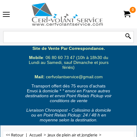
0
Site de Vente Par Correspondance.
Mobile
: 06 80 60 73 47 (10h à 18h30 du
Lundi au Samedi, sauf Dimanche et jours
fériés)
Mail:
cerfvolantservice@gmail.com
Transport offert dès 75 euros d'achats
Envoi à domicile *
* envoi en France autres
destinations et envoi Point Relais Pickup voir
conditions de vente
Livraison Chronopost - Colissimo à domicile
ou en Point Relais Pickup: 24 / 48 h en
moyenne selon la destination.
<< Retour
|
Accueil
>
Jeux de plein air et Jonglerie
>