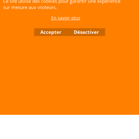
Ce site utilise des cookies pour garantir une expérience
CERF-VOLANT SERVICE 53 rue de Thubeauville 62650 Parenty. France
sur mesure aux visiteurs.
Site de Vente Par Correspondance.
En savoir plus
Vente directe auprès de notre local uniquement sur rendez-vous
Tél: 06 80 60 73 47 Mail:
cerfvolantservice@gmail.com
Accepter
Désactiver
Contactez nous de 10 h à 18 h 30 tous les jours sauf le Dimanche et jours fériés
RCS A 401 633 383 Siret: 401 633 383 00047
TVA: FR 144 01 633 383 Code APE: 4765Z
Boutique en ligne créés avec le logiciel eCommerce ShopFactory