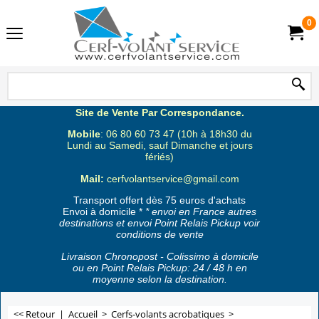
0
Site de Vente Par Correspondance.
Mobile
: 06 80 60 73 47 (10h à 18h30 du
Lundi au Samedi, sauf Dimanche et jours
fériés)
Mail:
cerfvolantservice@gmail.com
Transport offert dès 75 euros d'achats
Envoi à domicile *
* envoi en France autres
destinations et envoi Point Relais Pickup voir
conditions de vente
Livraison Chronopost - Colissimo à domicile
ou en Point Relais Pickup: 24 / 48 h en
moyenne selon la destination.
<< Retour
|
Accueil
>
Cerfs-volants acrobatiques
>