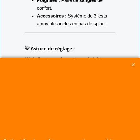
Poignées :
Paire de
sangles
de
confort.
Accessoires :
Système de 3 lests
amovibles inclus en bas de spine.
💡 Astuce de réglage :
L'échelle de nœuds au niveau du bridage
vous permet d'adapter l'incidence du cerf-
volant à la force du vent. Par vent faible,
avancez le point de tire (vers le haut) pour
faciliter le décollage. Par vent soutenu,
reculez-le pour stabiliser l'aile et gagner en
précision.
Vidéo :
Découvrez la réactivité du Maestro
4 en démonstration freestyle ci-dessous