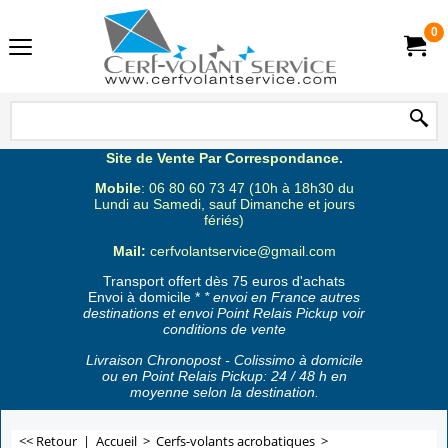
0
Site de Vente Par Correspondance.
Mobile
: 06 80 60 73 47 (10h à 18h30 du
Lundi au Samedi, sauf Dimanche et jours
fériés)
Mail:
cerfvolantservice@gmail.com
Transport offert dès 75 euros d'achats
Envoi à domicile *
* envoi en France autres
destinations et envoi Point Relais Pickup voir
conditions de vente
Livraison Chronopost - Colissimo à domicile
ou en Point Relais Pickup: 24 / 48 h en
moyenne selon la destination.
<< Retour
|
Accueil
>
Cerfs-volants acrobatiques
>