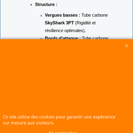
Structure :
Vergues basses :
Tube carbone
SkyShark 3PT
(Rigidité et
résilience optimales).
Bords d'attaque :
Tube carbone
6 mm.
Spine centrale :
Tube carbone 6
mm.
Whiskers (tendeurs) :
Jonc
carbone 2.5 mm.
Top cross :
Tube carbone 5 mm.
Poids additionnel :
Lest de 15 g
inclus sur la spine.
Marque :
Spiderkites.
Ce site utilise des cookies pour garantir une expérience
sur mesure aux visiteurs.
CERF-VOLANT SERVICE 53 rue de Thubeauville 62650 Parenty. France
En savoir plus